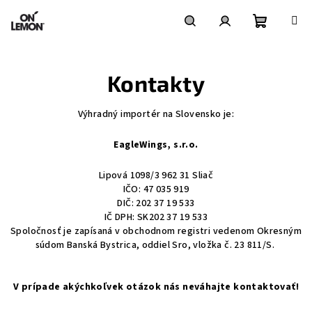
Prejsť
na
obsah
Nákupn
Hľadať
Prihlásenie
Kontakty
košík
Výhradný importér na Slovensko je:
EagleWings, s.r.o.
Lipová 1098/3
962 31 Sliač
IČO: 47 035 919
DIČ: 202 37 19 533
IČ DPH: SK202 37 19 533
Spoločnosť je zapísaná v obchodnom registri vedenom Okresným
súdom Banská Bystrica, oddiel Sro, vložka č. 23 811/S.
V prípade akýchkoľvek otázok nás neváhajte kontaktovať!