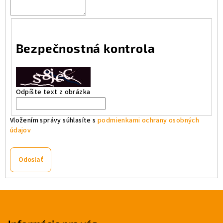
Bezpečnostná kontrola
Odpíšte text z obrázka
Vložením správy súhlasíte s
podmienkami ochrany osobných
údajov
Odoslať
Z
á